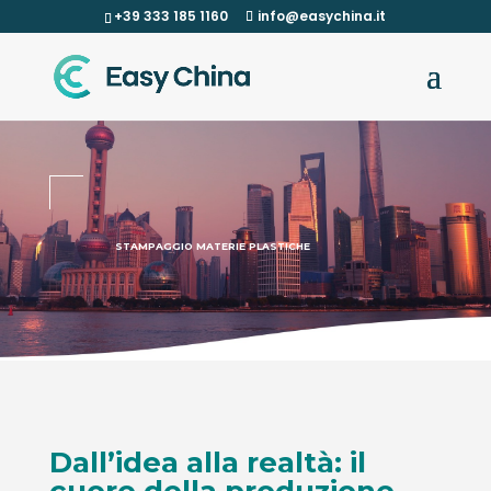
+39 333 185 1160
info@easychina.it
STAMPAGGIO MATERIE PLASTICHE
Dall’idea alla realtà: il