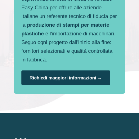
Easy China per offrire alle aziende
italiane un referente tecnico di fiducia per
la
produzione di stampi per materie
plastiche
e l'importazione di macchinari.
Seguo ogni progetto dall'inizio alla fine:
fornitori selezionati e qualità controllata
in fabbrica.
Richiedi maggiori informazioni →